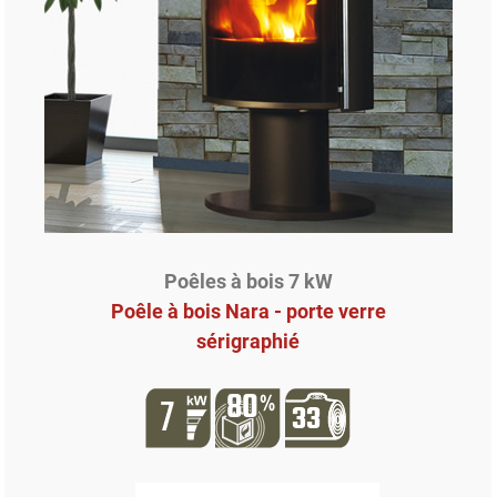
Poêles à bois 7 kW
Poêle à bois Nara - porte verre
sérigraphié