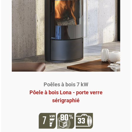
Poêles à bois 7 kW
Pôele à bois Lona - porte verre
sérigraphié