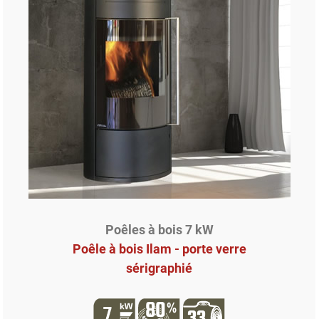
Poêles à bois 7 kW
Poêle à bois Ilam - porte verre
sérigraphié